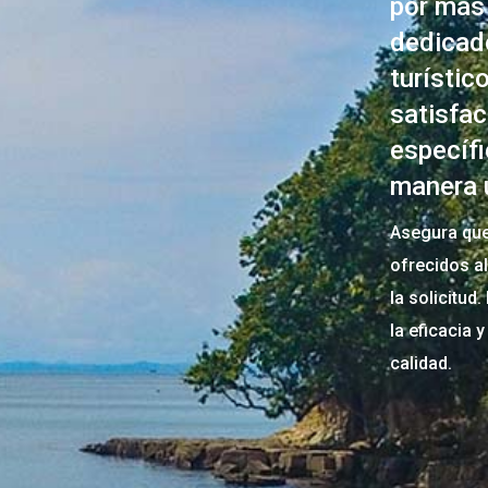
por más
dedicado
turísti
satisfa
específi
manera 
Asegura que
ofrecidos a
la solicitud
la eficacia 
calidad.