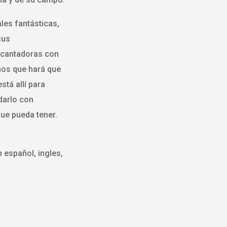
les fantásticas,
sus
ncantadoras con
os que hará que
stá allí para
darlo con
que pueda tener.
 español, ingles,