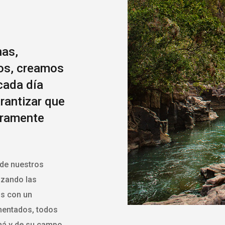
nas,
os, creamos
cada día
rantizar que
eramente
 de nuestros
mizando las
os con un
mentados, todos
á y de su campo.