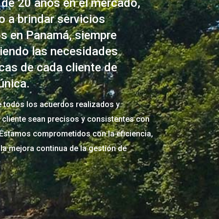
 de 20 años en el mercado,
 a brindar servicios
cos en Panamá, siempre
ciendo las necesidades
cas de cada cliente de
única.
 todos los acuerdos realizados y
l cliente sean precisos y consistentes con
. Estamos comprometidos con la eficiencia,
y la mejora continua de la gestión de