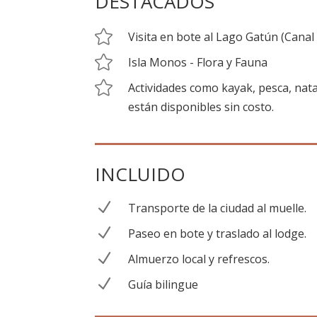
DESTACADOS

Visita en bote al Lago Gatún (Cana

Isla Monos - Flora y Fauna

Actividades como kayak, pesca, nata
están disponibles sin costo.
INCLUIDO
N
Transporte de la ciudad al muelle.
N
Paseo en bote y traslado al lodge.
N
Almuerzo local y refrescos.
N
Guía bilingue