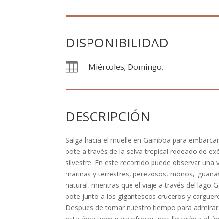
DISPONIBILIDAD

Miércoles; Domingo;
DESCRIPCIÓN
Salga hacia el muelle en Gamboa para embarcar
bote a través de la selva tropical rodeado de exó
silvestre. En este recorrido puede observar una
marinas y terrestres, perezosos, monos, iguana
natural, mientras que el viaje a través del lago 
bote junto a los gigantescos cruceros y carguero
Después de tomar nuestro tiempo para admirar l
esta área tiene para ofrecer, nos llevarán a el ú